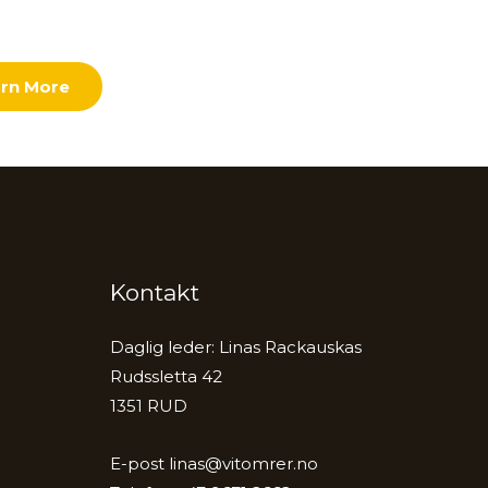
rn More
Kontakt
Daglig leder: Linas Rackauskas
Rudssletta 42
1351 RUD
E-post
linas@vitomrer.no