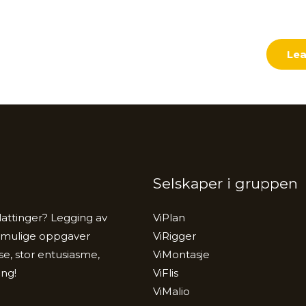
Lea
Selskaper i gruppen
attinger? Legging av
ViPlan
le mulige oppgaver
ViRigger
e, stor entusiasme,
ViMontasje
ang!
ViFlis
ViMalio