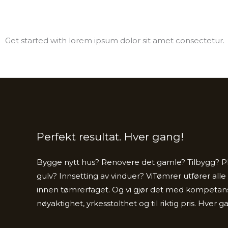
Get started with lorem ipsum dolor sit amet consectetur.
Perfekt resultat. Hver gang!
Bygge nytt hus? Renovere det gamle? Tilbygg? Pl
gulv? Innsetting av vinduer? ViTømrer utfører al
innen tømrerfaget. Og vi gjør det med kompetans
nøyaktighet, yrkesstolthet og til riktig pris. Hver g