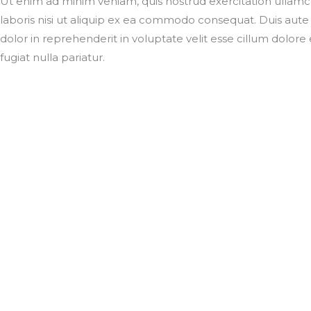
Ut enim ad minim veniam, quis nostrud exercitation ullam
laboris nisi ut aliquip ex ea commodo consequat. Duis aute 
dolor in reprehenderit in voluptate velit esse cillum dolore
fugiat nulla pariatur.