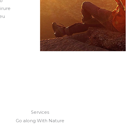
co
irure
 eu
Services
Go along With Nature