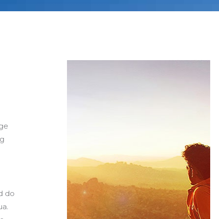
nge
ng
ed do
ua.